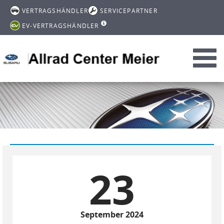
VERTRAGSHÄNDLER
SERVICEPARTNER
EV-VERTRAGSHÄNDLER
Toggl
navig
23
September 2024