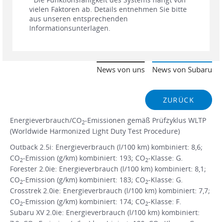
vielen Faktoren ab. Details entnehmen Sie bitte
aus unseren entsprechenden
Informationsunterlagen.
News von uns
News von Subaru
ZURÜCK
Energieverbrauch/CO
-Emissionen gemäß Prüfzyklus WLTP
2
(Worldwide Harmonized Light Duty Test Procedure)
Outback 2.5i: Energieverbrauch (l/100 km) kombiniert: 8,6;
CO
-Emission (g/km) kombiniert: 193; CO
-Klasse: G.
2
2
Forester 2.0ie: Energieverbrauch (l/100 km) kombiniert: 8,1;
CO
-Emission (g/km) kombiniert: 183; CO
-Klasse: G.
2
2
Crosstrek 2.0ie: Energieverbrauch (l/100 km) kombiniert: 7,7;
CO
-Emission (g/km) kombiniert: 174; CO
-Klasse: F.
2
2
Subaru XV 2.0ie: Energieverbrauch (l/100 km) kombiniert: