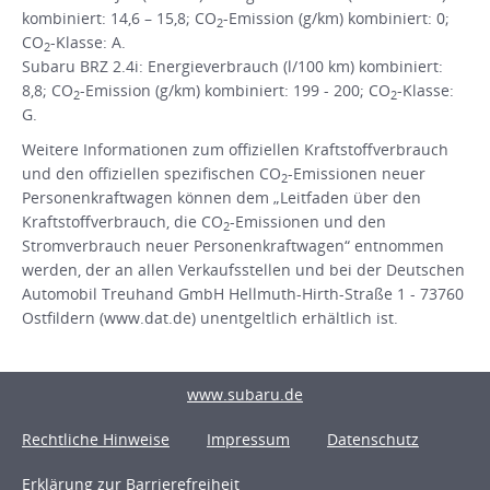
kombiniert: 14,6 – 15,8; CO
-Emission (g/km) kombiniert: 0;
2
CO
-Klasse: A.
2
Subaru BRZ 2.4i: Energieverbrauch (l/100 km) kombiniert:
8,8; CO
-Emission (g/km) kombiniert: 199 - 200; CO
-Klasse:
2
2
G.
Weitere Informationen zum offiziellen Kraftstoffverbrauch
und den offiziellen spezifischen CO
-Emissionen neuer
2
Personenkraftwagen können dem „Leitfaden über den
Kraftstoffverbrauch, die CO
-Emissionen und den
2
Stromverbrauch neuer Personenkraftwagen“ entnommen
werden, der an allen Verkaufsstellen und bei der Deutschen
Automobil Treuhand GmbH Hellmuth-Hirth-Straße 1 - 73760
Ostfildern (www.dat.de) unentgeltlich erhältlich ist.
www.subaru.de
Rechtliche Hinweise
Impressum
Datenschutz
Erklärung zur Barrierefreiheit