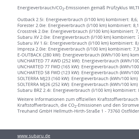
Energieverbrauch/CO
-Emissionen gemäß Prüfzyklus WLTP
2
Outback 2.5i: Energieverbrauch (l/100 km) kombiniert: 8,6
Forester 2.0ie: Energieverbrauch (l/100 km) kombiniert: 8,
Crosstrek 2.0ie: Energieverbrauch (l/100 km) kombiniert: 7
Subaru XV 2.0ie: Energieverbrauch (l/100 km) kombiniert: 
Subaru XV 1.6i: Energieverbrauch (l/100 km) kombiniert: 8
Impreza 2.0ie: Energieverbrauch (l/100 km) kombiniert: 7,
E-OUTBACK (280 kW): Energieverbrauch (kWh/100 km) kombi
UNCHARTED 77 AWD (252 kW): Energieverbrauch (kWh/100 k
UNCHARTED 77 FWD (165 kW): Energieverbrauch (kWh/100 
UNCHARTED 58 FWD (123 kW): Energieverbrauch (kWh/100 
SOLTERRA MJ23 (160 kW): Energieverbrauch (kWh/100 km) k
SOLTERRA MJ26 (252 kW): Energieverbrauch (kWh/100 km) k
Subaru BRZ 2.4i: Energieverbrauch (l/100 km) kombiniert: 
Weitere Informationen zum offiziellen Kraftstoffverbrauch
Kraftstoffverbrauch, die CO
-Emissionen und den Stromve
2
Treuhand GmbH Hellmuth-Hirth-Straße 1 - 73760 Ostfildern 
www.subaru.de