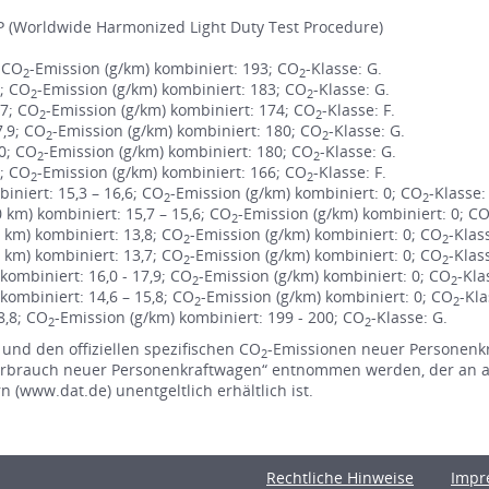
 (Worldwide Harmonized Light Duty Test Procedure)
; CO
-Emission (g/km) kombiniert: 193; CO
-Klasse: G.
2
2
1; CO
-Emission (g/km) kombiniert: 183; CO
-Klasse: G.
2
2
,7; CO
-Emission (g/km) kombiniert: 174; CO
-Klasse: F.
2
2
7,9; CO
-Emission (g/km) kombiniert: 180; CO
-Klasse: G.
2
2
,0; CO
-Emission (g/km) kombiniert: 180; CO
-Klasse: G.
2
2
3; CO
-Emission (g/km) kombiniert: 166; CO
-Klasse: F.
2
2
niert: 15,3 – 16,6; CO
-Emission (g/km) kombiniert: 0; CO
-Klasse:
2
2
m) kombiniert: 15,7 – 15,6; CO
-Emission (g/km) kombiniert: 0; C
2
km) kombiniert: 13,8; CO
-Emission (g/km) kombiniert: 0; CO
-Klas
2
2
km) kombiniert: 13,7; CO
-Emission (g/km) kombiniert: 0; CO
-Klas
2
2
ombiniert: 16,0 - 17,9; CO
-Emission (g/km) kombiniert: 0; CO
-Kla
2
2
ombiniert: 14,6 – 15,8; CO
-Emission (g/km) kombiniert: 0; CO
-Kla
2
2
8,8; CO
-Emission (g/km) kombiniert: 199 - 200; CO
-Klasse: G.
2
2
 und den offiziellen spezifischen CO
-Emissionen neuer Personenk
2
rbrauch neuer Personenkraftwagen“ entnommen werden, der an all
(www.dat.de) unentgeltlich erhältlich ist.
Rechtliche Hinweise
Impr