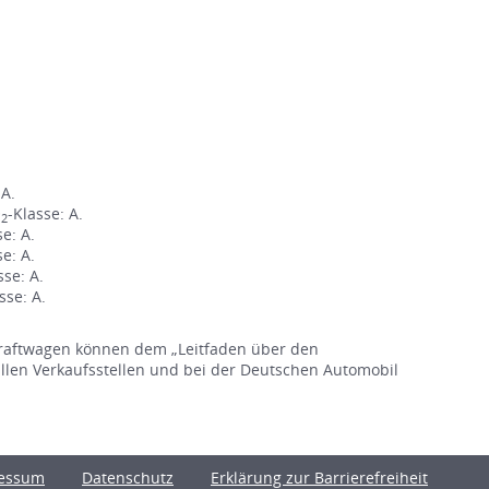
 A.
O
-Klasse: A.
2
se: A.
se: A.
sse: A.
sse: A.
raftwagen können dem „Leitfaden über den
en Verkaufsstellen und bei der Deutschen Automobil
essum
Datenschutz
Erklärung zur Barrierefreiheit